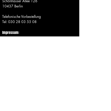
Schönhauser Allee 126
10437 Berlin
Telefonische Vorbestellung
Tel:
030 28 03 55 08
Impressum:
Inh. Kristoffer Marten König
Schönhauser Allee 126
10437 Berlin
Tel:
0176- 61 60 51 06
Mail:
Kristoffer.koenig@web.de
FIND​ US